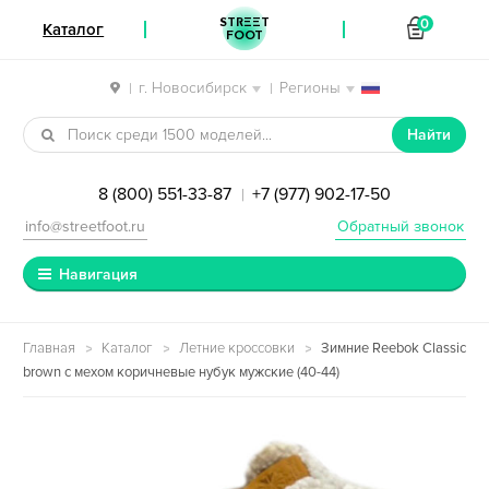
STREET
0
Каталог
FOOT
г. Новосибирск
Регионы
|
|
Перейти к навигации
Перейти к содержимому
Найти
8 (800) 551-33-87
+7 (977) 902-17-50
|
info@streetfoot.ru
Обратный звонок
Навигация
Главная
Каталог
Летние кроссовки
Зимние Reebok Classic
brown с мехом коричневые нубук мужские (40-44)