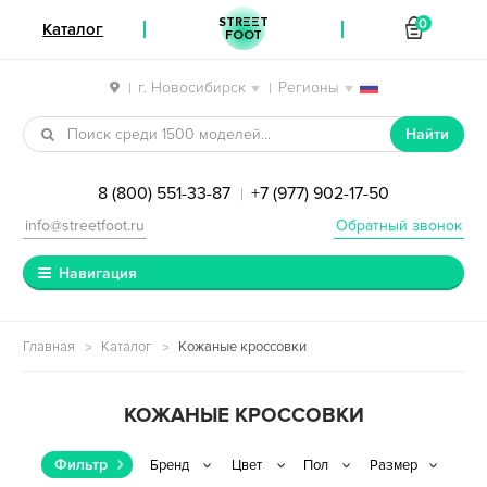
STREET
0
Каталог
FOOT
г. Новосибирск
Регионы
|
|
Перейти к навигации
Перейти к содержимому
Найти
8 (800) 551-33-87
+7 (977) 902-17-50
|
info@streetfoot.ru
Обратный звонок
Навигация
Главная
Каталог
Кожаные кроссовки
КОЖАНЫЕ КРОССОВКИ
Фильтр