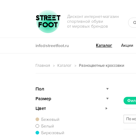
Перейти к навигации
Перейти к содержимому
STREET
Дисконт интернет-магазин
спортивной обуви
FOOT
от мировых брендов
Каталог
Акции
info@streetfoot.ru
Главная
Каталог
Разноцветные кроссовки
Пол
Размер
Фил
Цвет
Бежевый
Белый
Бирюзовый