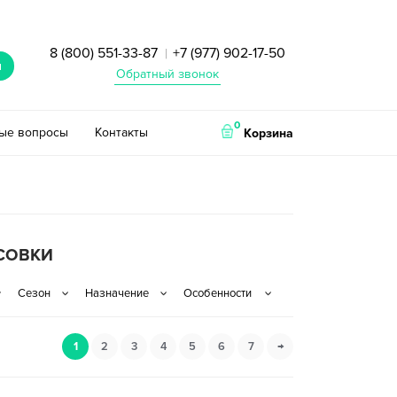
8 (800) 551-33-87
+7 (977) 902-17-50
|
и
Обратный звонок
0
тые вопросы
Контакты
Корзина
СОВКИ
1
2
3
4
5
6
7
→