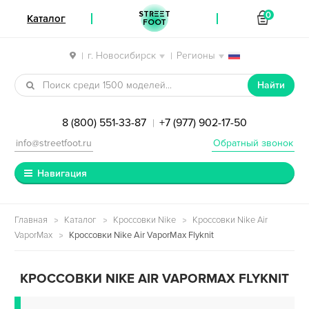
STREET
0
Каталог
FOOT
г. Новосибирск
Регионы
|
|
Перейти к навигации
Перейти к содержимому
Найти
8 (800) 551-33-87
+7 (977) 902-17-50
|
info@streetfoot.ru
Обратный звонок
Навигация
Главная
Каталог
Кроссовки Nike
Кроссовки Nike Air
VaporMax
Кроссовки Nike Air VaporMax Flyknit
КРОССОВКИ NIKE AIR VAPORMAX FLYKNIT