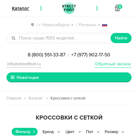
STREET
0
Каталог
FOOT
г. Новосибирск
Регионы
|
|
Перейти к навигации
Перейти к содержимому
Найти
8 (800) 551-33-87
+7 (977) 902-17-50
|
info@streetfoot.ru
Обратный звонок
Навигация
Главная
Каталог
Кроссовки с сеткой
КРОССОВКИ С СЕТКОЙ
Фильтр