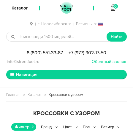
STREET
0
Каталог
FOOT
г. Новосибирск
Регионы
|
|
Перейти к навигации
Перейти к содержимому
Найти
8 (800) 551-33-87
+7 (977) 902-17-50
|
info@streetfoot.ru
Обратный звонок
Навигация
Главная
Каталог
Кроссовки с узором
КРОССОВКИ С УЗОРОМ
Фильтр