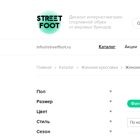
Перейти к навигации
Перейти к содержимому
STREET
Дисконт интернет-магазин
спортивной обуви
FOOT
от мировых брендов
Каталог
Акции
info@streetfoot.ru
Главная
Каталог
Женские кроссовки
Женские
Пол
Размер
Фил
Цвет
Стиль
Сезон