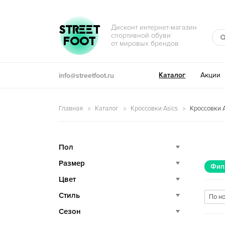
Перейти к навигации
Перейти к содержимому
STREET
Дисконт интернет-магазин
спортивной обуви
FOOT
от мировых брендов
Каталог
Акции
info@streetfoot.ru
Главная
Каталог
Кроссовки Asics
Кроссовки A
Пол
Размер
Фил
Цвет
Стиль
Сезон