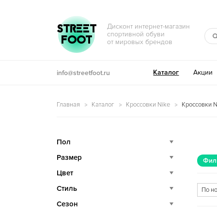
Перейти к навигации
Перейти к содержимому
STREET
Дисконт интернет-магазин
спортивной обуви
FOOT
от мировых брендов
Каталог
Акции
info@streetfoot.ru
Главная
Каталог
Кроссовки Nike
Кроссовки N
Пол
Размер
Фил
Цвет
Стиль
Сезон