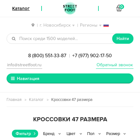
STREET
0
Каталог
FOOT
г. Новосибирск
Регионы
|
|
Перейти к навигации
Перейти к содержимому
Найти
8 (800) 551-33-87
+7 (977) 902-17-50
|
info@streetfoot.ru
Обратный звонок
Навигация
Главная
Каталог
Кроссовки 47 размера
КРОССОВКИ 47 РАЗМЕРА
Фильтр