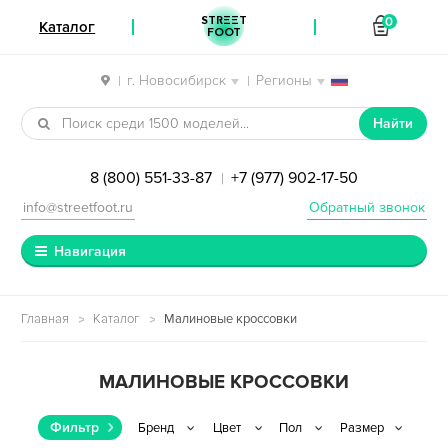
STREET
0
Каталог
FOOT
г. Новосибирск
Регионы
|
|
Перейти к навигации
Перейти к содержимому
Найти
8 (800) 551-33-87
+7 (977) 902-17-50
|
info@streetfoot.ru
Обратный звонок
Навигация
Главная
Каталог
Малиновые кроссовки
МАЛИНОВЫЕ КРОССОВКИ
Фильтр