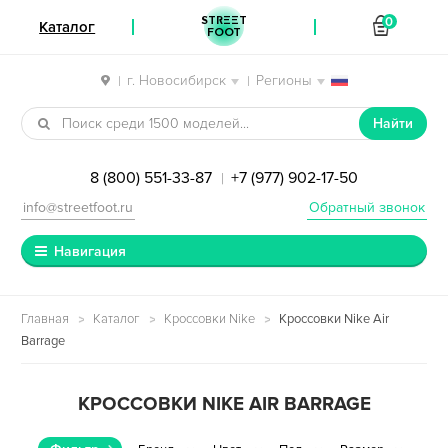
STREET
0
Каталог
FOOT
г. Новосибирск
Регионы
|
|
Перейти к навигации
Перейти к содержимому
Найти
8 (800) 551-33-87
+7 (977) 902-17-50
|
info@streetfoot.ru
Обратный звонок
Навигация
Главная
Каталог
Кроссовки Nike
Кроссовки Nike Air
Barrage
КРОССОВКИ NIKE AIR BARRAGE