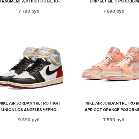
FRAGMENT AJ1 HIGH OG БЕЛО-
DRIP БЕЛЫЕ С РОЗОВЫ
СИНИЕ С ЧЕРНЫМ КОЖАНЫЕ
КОЖАНЫЕ ЖЕНСКИЕ (35-3
7 790
руб.
7 690
руб.
МУЖСКИЕ (40-44)
NIKE AIR JORDAN 1 RETRO HIGH
NIKE AIR JORDAN 1 RETRO 
UNION LOS ANGELES ЧЕРНО-
APRICOT ORANGE РОЗОВЫ
БЕЛЫЕ С КРАСНЫМ КОЖАНЫЕ
БЕЖЕВЫМ КОЖА-НУБУК ЖЕН
9 390
руб.
7 590
руб.
МУЖСКИЕ-ЖЕНСКИЕ (35-44)
(35-39)