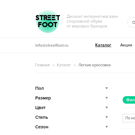
Перейти к навигации
Перейти к содержимому
STREET
Дисконт интернет-магазин
спортивной обуви
FOOT
от мировых брендов
Каталог
Акции
info@streetfoot.ru
Главная
Каталог
Легкие кроссовки
Пол
Размер
Фил
Цвет
Стиль
Сезон