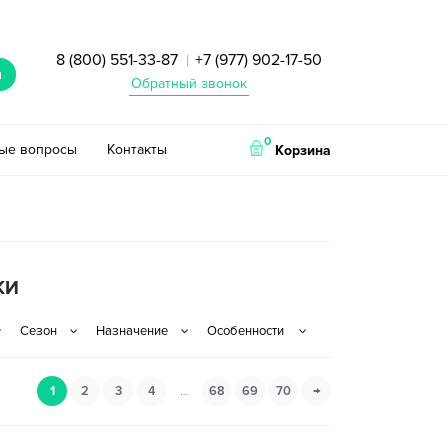
8 (800) 551-33-87
+7 (977) 902-17-50
|
и
Обратный звонок
0
тые вопросы
Контакты
Корзина
КИ
1
2
3
4
…
68
69
70
→