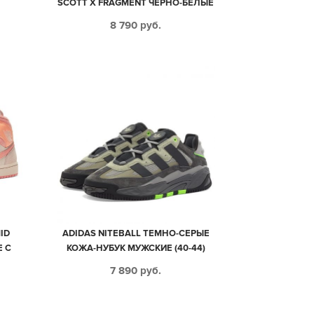
М
SCOTT X FRAGMENT ЧЕРНО-БЕЛЫЕ
9)
С СИНИМ КОЖАНЫЕ МУЖСКИЕ
8 790
руб.
(40-44)
MID
ADIDAS NITEBALL ТЕМНО-СЕРЫЕ
Е С
КОЖА-НУБУК МУЖСКИЕ (40-44)
СКИЕ
7 890
руб.