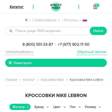
STREET
0
Каталог
FOOT
г. Новосибирск
Регионы
|
|
Перейти к навигации
Перейти к содержимому
Найти
8 (800) 551-33-87
+7 (977) 902-17-50
|
info@streetfoot.ru
Обратный звонок
Навигация
Главная
Каталог
Кроссовки Nike
Кроссовки Nike LeBron
КРОССОВКИ NIKE LEBRON
Фильтр