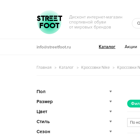
Перейти к навигации
Перейти к содержимому
STREET
Дисконт интернет-магазин
спортивной обуви
FOOT
от мировых брендов
Каталог
Акции
info@streetfoot.ru
Главная
Каталог
Кроссовки Nike
Кроссовки Ni
Пол
Размер
Фил
Цвет
Стиль
Сезон