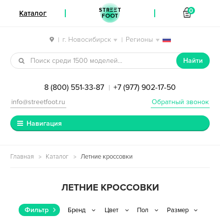
STREET
0
Каталог
FOOT
г. Новосибирск
Регионы
|
|
Перейти к навигации
Перейти к содержимому
Найти
8 (800) 551-33-87
+7 (977) 902-17-50
|
info@streetfoot.ru
Обратный звонок
Навигация
Главная
Каталог
Летние кроссовки
ЛЕТНИЕ КРОССОВКИ
Фильтр