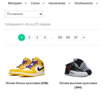
Отображено 1–30 из 2711 товаров
1
2
3
4
…
89
90
91
→
Летние белые кроссовки
(436)
Летние высокие кроссовки
(344)