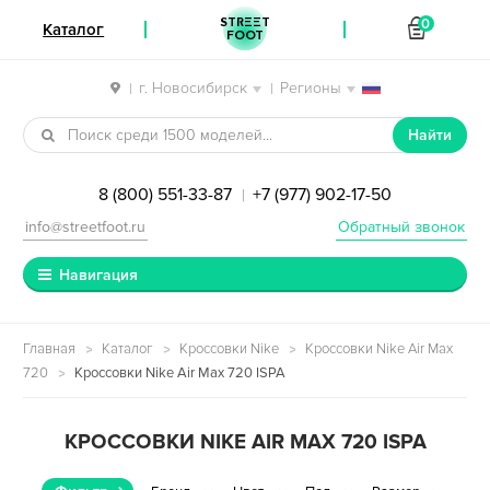
STREET
0
Каталог
FOOT
г. Новосибирск
Регионы
|
|
Перейти к навигации
Перейти к содержимому
Найти
8 (800) 551-33-87
+7 (977) 902-17-50
|
info@streetfoot.ru
Обратный звонок
Навигация
Главная
Каталог
Кроссовки Nike
Кроссовки Nike Air Max
720
Кроссовки Nike Air Max 720 ISPA
КРОССОВКИ NIKE AIR MAX 720 ISPA