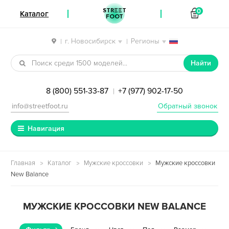
STREET
0
Каталог
FOOT
г. Новосибирск
Регионы
|
|
Перейти к навигации
Перейти к содержимому
Найти
8 (800) 551-33-87
+7 (977) 902-17-50
|
info@streetfoot.ru
Обратный звонок
Навигация
Главная
Каталог
Мужские кроссовки
Мужские кроссовки
New Balance
МУЖСКИЕ КРОССОВКИ NEW BALANCE