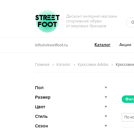
Перейти к навигации
Перейти к содержимому
STREET
Дисконт интернет-магазин
спортивной обуви
FOOT
от мировых брендов
Каталог
Акции
info@streetfoot.ru
Главная
Каталог
Кроссовки Adidas
Кроссовки 
Пол
Размер
Фил
Цвет
Стиль
Сезон