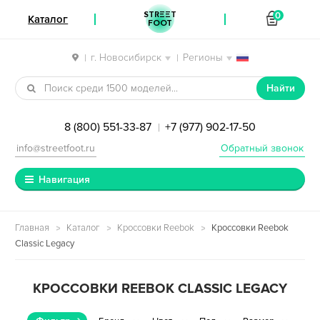
STREET
0
Каталог
FOOT
г. Новосибирск
Регионы
|
|
Перейти к навигации
Перейти к содержимому
Найти
8 (800) 551-33-87
+7 (977) 902-17-50
|
info@streetfoot.ru
Обратный звонок
Навигация
Главная
Каталог
Кроссовки Reebok
Кроссовки Reebok
Classic Legacy
КРОССОВКИ REEBOK CLASSIC LEGACY