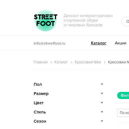
Перейти к навигации
Перейти к содержимому
STREET
Дисконт интернет-магазин
спортивной обуви
FOOT
от мировых брендов
Каталог
Акции
info@streetfoot.ru
Главная
Каталог
Кроссовки Nike
Кроссовки N
Пол
Размер
Фил
Цвет
Стиль
Сезон