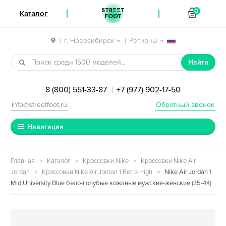
STREET
0
Каталог
FOOT
г. Новосибирск
Регионы
|
|
Перейти к навигации
Перейти к содержимому
Найти
8 (800) 551-33-87
+7 (977) 902-17-50
|
info@streetfoot.ru
Обратный звонок
Навигация
Главная
Каталог
Кроссовки Nike
Кроссовки Nike Air
Jordan
Кроссовки Nike Air Jordan 1 Retro High
Nike Air Jordan 1
Mid University Blue бело-голубые кожаные мужские-женские (35-44)